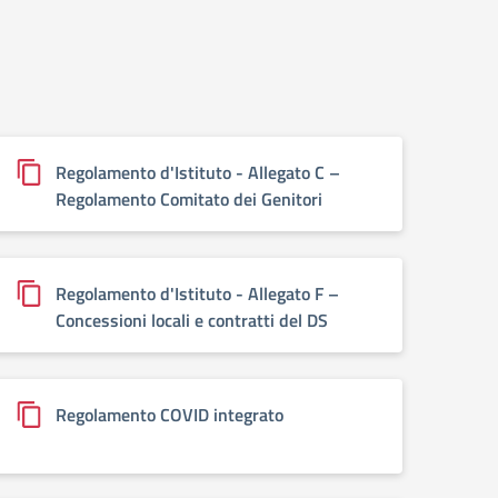
Regolamento d'Istituto - Allegato C –
Regolamento Comitato dei Genitori
Regolamento d'Istituto - Allegato F –
Concessioni locali e contratti del DS
Regolamento COVID integrato