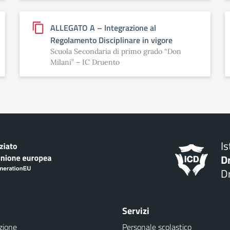
ALLEGATO A – Integrazione al
Regolamento Disciplinare in vigore
Scuola Secondaria di primo grado “Don
Milani” – IC Druento
I
D
Dr
Servizi
zione
Personale scolastico