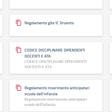
Regolamento gite IC Druento
CODICE DISCIPLINARE DIPENDENTI
DOCENTI E ATA
CODICE DISCIPLINARE DIPENDENTI
DOCENTI E ATA
Regolamento inserimento anticipatari
scuola dell'infanzia
Regolamento inserimento anticipatari
scuola dell'infanzia