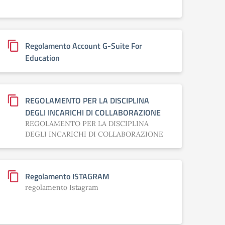
Regolamento Account G-Suite For
Education
REGOLAMENTO PER LA DISCIPLINA
DEGLI INCARICHI DI COLLABORAZIONE
REGOLAMENTO PER LA DISCIPLINA
DEGLI INCARICHI DI COLLABORAZIONE
Regolamento ISTAGRAM
regolamento Istagram