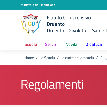
Vai ai contenuti
Vai al menu di navigazione
Vai al footer
Ministero dell'Istruzione
Istituto Comprensivo
Druento
Druento - Givoletto - San Gil
Scuola
Servizi
Novità
Didattica
Home
La Scuola
Le carte della scuola
/
Reg
Regolamenti