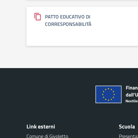
PATTO EDUCATIVO DI
CORRESPONSABILITÀ
Link esterni
Scuola
Comune di Givoletto
Presenta