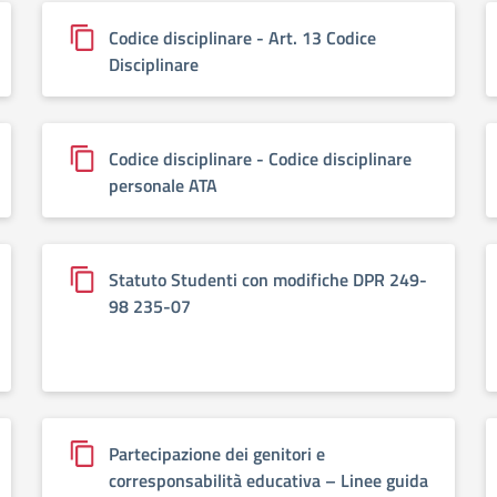
Codice disciplinare - Art. 13 Codice
Disciplinare
Codice disciplinare - Codice disciplinare
personale ATA
Statuto Studenti con modifiche DPR 249-
98 235-07
Partecipazione dei genitori e
corresponsabilità educativa – Linee guida