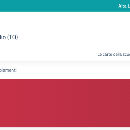
Alta L
lio (TO)
Le carte della scu
olamenti