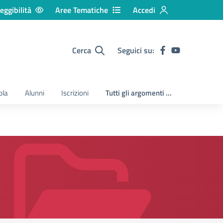
eggibilità
Aree Tematiche
Accedi
Cerca
Seguici su:
ola
Alunni
Iscrizioni
Tutti gli argomenti ...