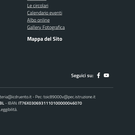
Le circolari
Calendario eventi
Albo online
Gallery Fotografica
Mappa del Sito
Seguici su:
teria@icdruento.it
Pec:
toic89000v@pec.istruzione.it
BL
IBAN:
IT76X0306931110100000046070
Leggibilità.