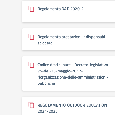
Regolamento DAD 2020-21
Regolamento prestazioni indispensabili
sciopero
Codice disciplinare - Decreto-legislativo-
75-del-25-maggio-2017-
riorganizzazione-delle-amministrazioni-
pubbliche
REGOLAMENTO OUTDOOR EDUCATION
2024-2025