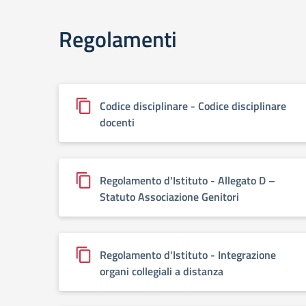
Regolamenti
Codice disciplinare - Codice disciplinare
docenti
Regolamento d'Istituto - Allegato D –
Statuto Associazione Genitori
Regolamento d'Istituto - Integrazione
organi collegiali a distanza