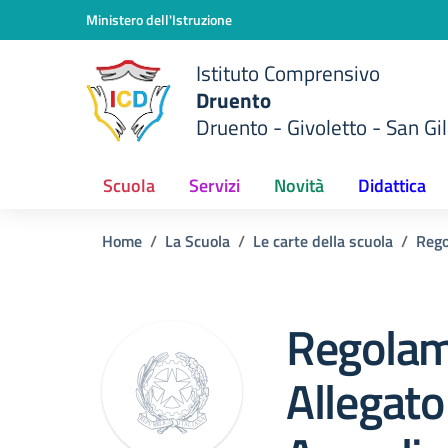
Vai ai contenuti
Vai al menu di navigazione
Vai al footer
Ministero dell'Istruzione
Istituto Comprensivo
Druento
Druento - Givoletto - San Gil
Scuola
Servizi
Novità
Didattica
Home
La Scuola
Le carte della scuola
Rego
Regolame
Allegato