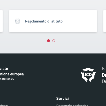
Regolamento d'Istituto
I
D
Dr
Servizi
zione
Personale scolastico