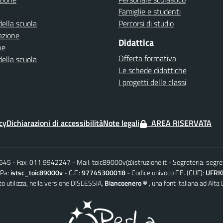
Famiglie e studenti
della scuola
Percorsi di studio
azione
Didattica
ne
Offerta formativa
della scuola
Le schede didattiche
I progetti delle classi
cy
Dichiarazioni di accessibilità
Note legali
AREA RISERVATA
6545
Fax: 011.9942247
Mail:
toic89000v@istruzione.it
Segreteria:
segre
iPa:
istsc_toic89000v
C.F.:
97745300018
Codice univoco F.E. (CUF):
UFRK
o utilizza, nella versione DISLESSIA,
Biancoenero ®
, una font italiana ad Alta 