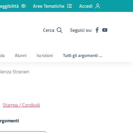
eggibilità
Aree Tematiche
Accedi
Cerca
Seguici su:
ola
Alunni
Iscrizioni
Tutti gli argomenti ...
ienza Stranieri
Stampa / Condividi
rgomenti