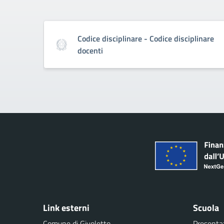
Codice disciplinare - Codice disciplinare
docenti
Link esterni
Scuola
Comune di Givoletto
Presenta