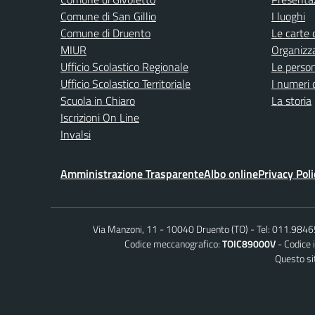
Comune di San Gillio
I luoghi
Comune di Druento
Le carte 
MIUR
Organizz
Ufficio Scolastico Regionale
Le perso
Ufficio Scolastico Territoriale
I numeri 
Scuola in Chiaro
La storia
Iscrizioni On Line
Invalsi
Amministrazione Trasparente
Albo online
Privacy Poli
Via Manzoni, 11 - 10040 Druento (TO)
Tel: 011.984
Codice meccanografico:
TOIC89000V
Codice 
Questo sit