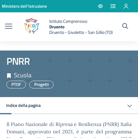
Vai ai contenuti
Vai al menu di navigazione
Vai al footer
Ministero dell'Istruzione
Istituto Comprensivo
Druento
Druento - Givoletto - San Gillio (TO)
PNRR
Scuola
PTOF
Progetti
Indice della pagina
Il Piano Nazionale di Ripresa e Resilienza (PNRR) Italia
Domani, approvato nel 2021, è parte del programma