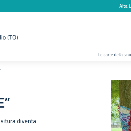
Alta L
lio (TO)
Le carte della scu
”
E”
ssitura diventa