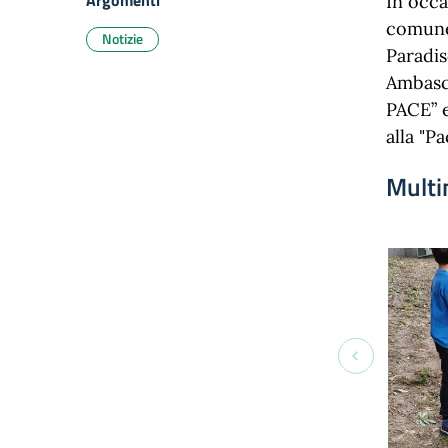
Argomenti
In occa
comune 
Notizie
Paradis
Ambasci
PACE” e
alla "Pa
Multi