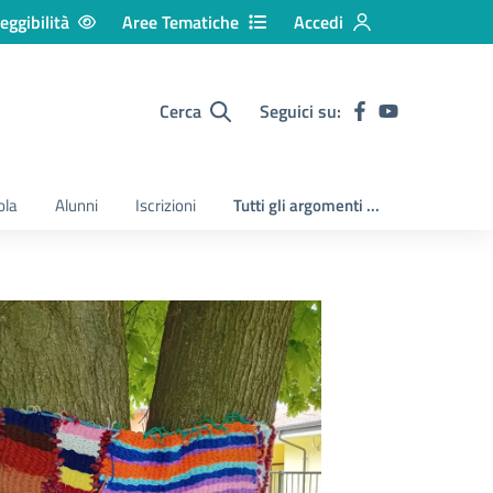
eggibilità
Aree Tematiche
Accedi
Cerca
Seguici su:
ola
Alunni
Iscrizioni
Tutti gli argomenti ...