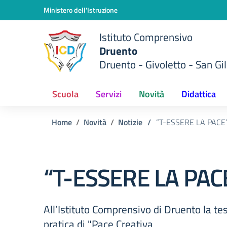
Vai ai contenuti
Vai al menu di navigazione
Vai al footer
Ministero dell'Istruzione
Istituto Comprensivo
Druento
Druento - Givoletto - San Gil
Scuola
Servizi
Novità
Didattica
Home
Novità
Notizie
/
“T-ESSERE LA PACE
“T-ESSERE LA PAC
All’Istituto Comprensivo di Druento la te
pratica di "Pace Creativa