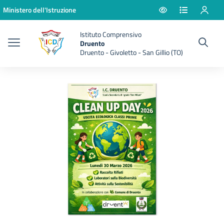
Vai ai contenuti
Vai al menu di navigazione
Vai al footer
Ministero dell'Istruzione
Istituto Comprensivo
Druento
Druento - Givoletto - San Gillio (TO)